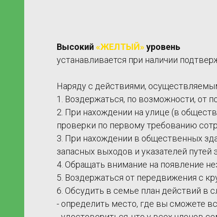
Высокий
«ЖЕЛТЫЙ»
уровень
устанавливается при наличии подтве
Наряду с действиями, осуществляемым
1. Воздержаться, по возможности, от 
2. При нахождении на улице (в общест
проверки по первому требованию сотр
3. При нахождении в общественных здан
ье в
запасных выходов и указателей путей 
4. Обращать внимание на появление н
5. Воздержаться от передвижения с к
6. Обсудить в семье план действий в 
кты
- определить место, где вы сможете в
- удостовериться, что у всех членов 