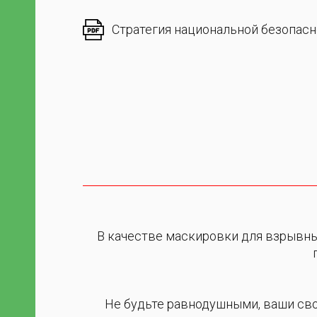
ая
Стратегия национальной безопас
ти
ма и
В качестве маскировки для взрывны
Не будьте равнодушными, ваши св