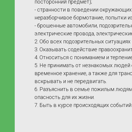
посторонний предмет);
урсы
- странности в поведении окружающих 
неразборчивое бормотание, попытки и
бных
- брошенные автомобили, подозрительн
электрические провода, электрические 
2. Обо всех подозрительных ситуация
3. Оказывать содействие правоохрани
4. Относиться с пониманием и терпен
5. Не принимать от незнакомых людей 
временное хранение, а также для тран
вскрывать и не передвигать.
ии
6. Разъяснить в семье пожилым людям 
опасность для их жизни.
7. Быть в курсе происходящих событий 