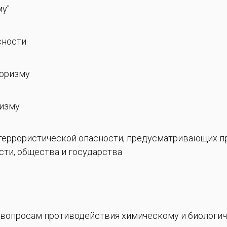
му"
сности
роризму
ризму
 террористической опасности, предусматривающих п
ти, общества и государства
о вопросам противодействия химическому и биологи