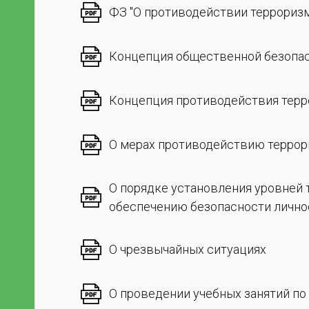
ФЗ "О противодействии террориз
26-
Концепция общественной безопа
Концепция противодействия тер
О мерах противодействию терро
О порядке установления уровней
ы с
обеспечению безопасности личнос
О чрезвычайных ситуациях
О проведении учебных занятий п