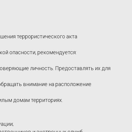
шения террористического акта
кой опасности, рекомендуется:
товеряющие личность. Предоставлять их для
) обращать внимание на расположение
илым домам территориях.
уации;
одственников и экстренных служб.