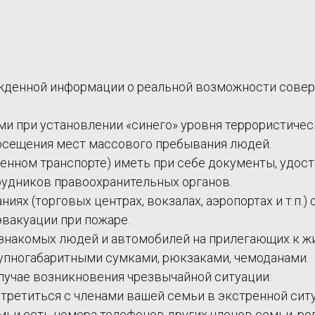
ржденной информации о реальной возможности совер
и при установлении «синего» уровня террористичес
посещения мест массового пребывания людей.
венном транспорте) иметь при себе документы, удос
удников правоохранительных органов.
иях (торговых центрах, вокзалах, аэропортах и т.п.
эвакуации при пожаре.
езнакомых людей и автомобилей на прилегающих к ж
рупногабаритными сумками, рюкзаками, чемоданами.
случае возникновения чрезвычайной ситуации:
стретиться с членами вашей семьи в экстренной сит
семьи есть номера телефонов других членов семьи, р