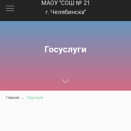
МАОУ "СОШ № 21
г. Челябинска"
Госуслуги
Главная
→
Госуслуги