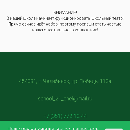
ВНИМАНИЕ!
В нашей школе начинает функционировать школьный театр!
Прямо сейчас идёт набор, поэтому поспеши стать частью
нашего театрального коллектива!
454081, г. Челябинск, пр. Победы 113а
school_21_chel@mail.ru
+7 (351) 772-12-44
Нажимая на кнопку, вы соглашаетесь