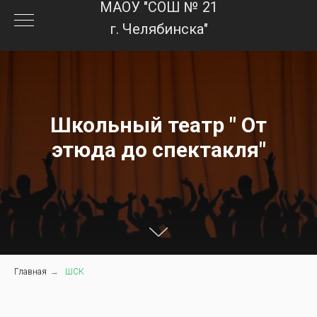
МАОУ "СОШ № 21
г. Челябинска"
Школьный театр " От
этюда до спектакля"
Главная
→
ШСК