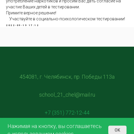
употребление наркотиков и просим Вас дать согласие на
участие Ваших детей в тестировании.
Примите верное решение!
Участвуйте в социально-психологическом тестировании!
2022-09-19 17:12
454081, г. Челябинск, пр. Победы 113а
school_21_chel@mail.ru
+7 (351) 772-12-44
Нажимая на кнопку, вы соглашаетесь
OK
с использованием cookies