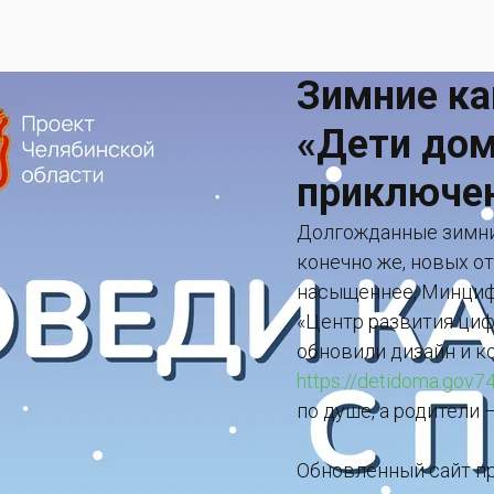
Зимние ка
«Дети дом
приключе
Долгожданные зимние
конечно же, новых о
насыщеннее, Минциф
«Центр развития ци
обновили дизайн и ко
https://detidoma.gov74
по душе, а родители 
Обновленный сайт пр