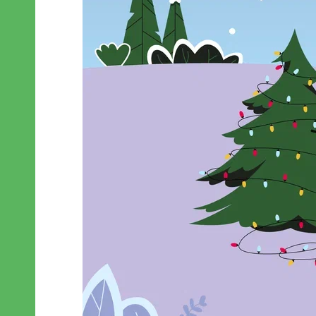
26-
ы с