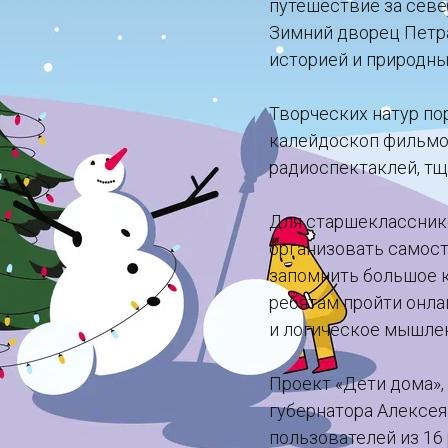
путешествие за севе
Зимний дворец Петра 
историей и природн
Творческих натур по
калейдоскоп фильмо
радиоспектаклей, тщ
Для старшеклассник
организовать самост
запомнить большое 
ребятам пройти онла
и логическое мышле
Проект «Дети дома»,
губернатора Алексея
пользователей из 16 