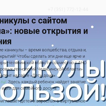
+7 (351) 772-12-44
никулы с сайтом
а»: новые открытия и
ния
 каникулы – время волшебства, отдыха и,
ткрытий! Чтобы сделать эти дни еще ярче и
ры Челябинской области совместно с АНО
фровых технологий Челябинской области»
нтент на сайте «Дети дома»:
.ru/
. Здесь каждый ребенок найдет занятие
– идеи для семейного досуга.
иглашает детей и взрослых в виртуальное