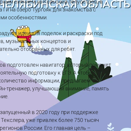
рным сиянием на Кольский полуостров, в
I и на озеро Тургояк для знакомства с
ыми особенностями.
радуют идеи для поделок и раскраски под
в, музыкальных концертов и
ательно отобранных для ребят.
ов подготовлен навигатор, который поможет
оятельную подготовку к ЕГЭ. А чтобы
количество информации, предлагаем
йн-тренажер, улучшающий внимание, память
ние.
 запущенный в 2020 году при поддержке
 Текслера, уже привлек более 750 тысяч
регионов России. Его главная цель –